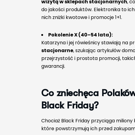
wizytą w sklepach stacjonarnych
, c
do jakości produktów. Elektronika to ic
nich zniżki kwotowe i promocje 1+1.
Pokolenie X (40–54 lata):
Katarzyna i jej rówieśnicy stawiają na 
stacjonarne
, szukając artykułów domow
przejrzystość i prostota promocji, tak
gwarancji.
Co zniechęca Polakó
Black
Friday
?
Chociaż Black Friday przyciąga miliony
które powstrzymują ich przed zakupami