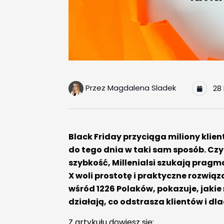
Przez
Magdalena Sladek
28 
Black Friday przyciąga miliony klie
do tego dnia w taki sam sposób. Czy w
szybkość, Millenialsi szukają pragm
X woli prostotę i praktyczne rozwi
wśród 1226 Polaków, pokazuje, jak
działają, co odstrasza klientów i dl
Z artykułu dowiesz się: