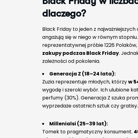
Black
Friday
w liczbac
dlaczego?
Black Friday to jeden z najważniejszych
angażują się w niego w równym stopniu
reprezentatywnej próbie 1226 Polaków, 
zakupy podczas Black Friday
. Jednak
zależności od pokolenia.
Generacja Z (18–24 lata):
Zuzia reprezentuje młodych, którzy
w 5
wygodę i szeroki wybór. Ich ulubione ka
perfumy (30%). Generacja Z szuka prom
wyprzedaże ostatnich sztuk czy gratisy.
Millenialsi (25–39 lat):
Tomek to pragmatyczny konsument.
4