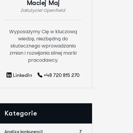
Maciej Maj
Założyciel Openfield
Wyposażymy Cię w kluczową
wiedzę, niezbędną do
skutecznego wprowadzania
zmian i rozwijania silnej marki
pracodawcy.
LinkedIn
+48 720 815 270
Kategorie
Analiza konkurencji
7