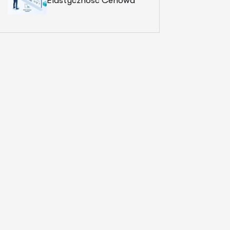
Elastyczność Cenowa
Popytu W Badaniach
Marketingowych