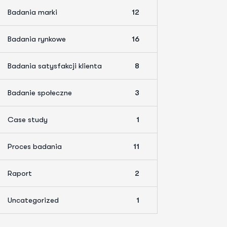
Badania marki
12
Badania rynkowe
16
Badania satysfakcji klienta
8
Badanie społeczne
3
Case study
1
Proces badania
11
Raport
2
Uncategorized
1