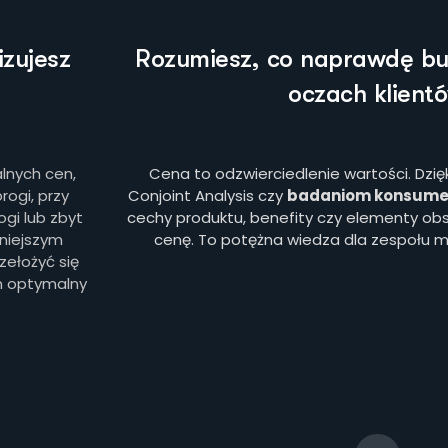
zujesz
Rozumiesz, co naprawdę bu
oczach klient
lnych cen,
Cena to odzwierciedlenie wartości. Dzi
ogi, przy
Conjoint Analysis czy
badaniom konsume
ogi lub zbyt
cechy produktu, benefity czy elementy obs
niejszym
cenę. To potężna wiedza dla zespołu ma
ełożyć się
en optymalny