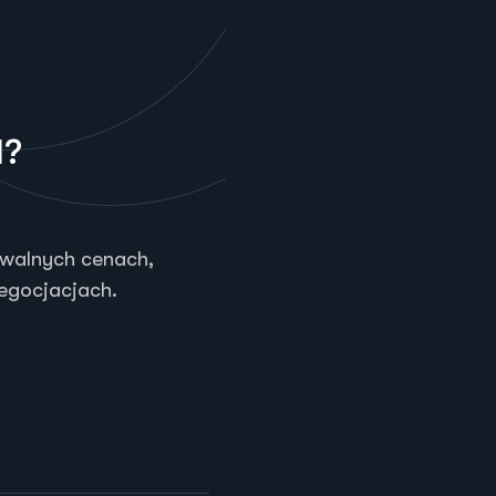
d
?
owalnych cenach,
egocjacjach.