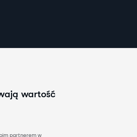
w
a
j
ą
w
a
r
t
o
ś
ć
Twoim partnerem w