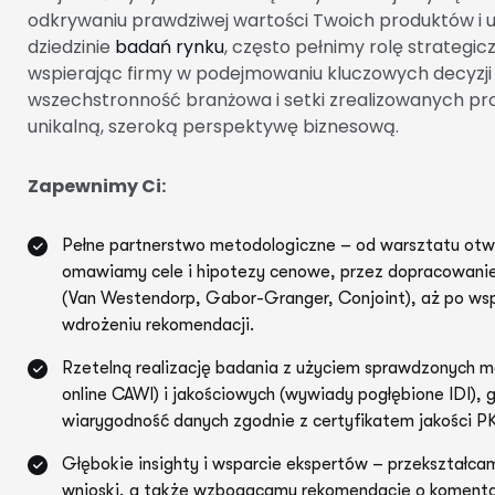
odkrywaniu prawdziwej wartości Twoich produktów i u
dziedzinie
badań rynku
, często pełnimy rolę strategi
wspierając firmy w podejmowaniu kluczowych decyzj
wszechstronność branżowa i setki zrealizowanych pr
unikalną, szeroką perspektywę biznesową.
Zapewnimy Ci:
Pełne partnerstwo metodologiczne – od warsztatu otw
omawiamy cele i hipotezy cenowe, przez dopracowani
(Van Westendorp, Gabor-Granger, Conjoint), aż po wspa
wdrożeniu rekomendacji.
Rzetelną realizację badania z użyciem sprawdzonych m
online CAWI) i jakościowych (wywiady pogłębione IDI),
wiarygodność danych zgodnie z certyfikatem jakości P
Głębokie insighty i wsparcie ekspertów – przekształca
wnioski, a także wzbogacamy rekomendacje o komentar