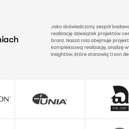
Jako doświadczony zespół badaw
realizację dziesiątek projektów c
n
i
a
c
h
branż. Nasza rola obejmuje projek
kompleksową realizację, analizę 
insightów, które stanowią trzon de