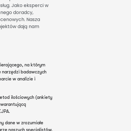
sług. Jako eksperci w
cznego doradcy,
i cenowych. Nasza
ojektów dają nam
ierającego, na którym
e narzędzi badawczych
rcie w analizie i
etod ilościowych (ankiety
 gwarantującą
KJPA.
my dane w zrozumiałe
ze naszych specjalistów,