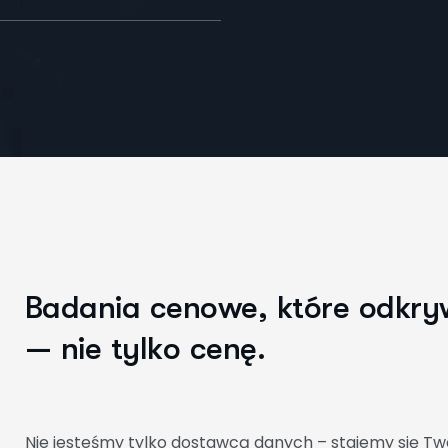
B
a
d
a
n
i
a
c
e
n
o
w
e
,
k
t
ó
r
e
o
d
k
r
y
—
n
i
e
t
y
l
k
o
c
e
n
ę
.
Nie jesteśmy tylko dostawcą danych – stajemy się 