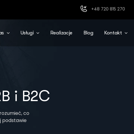
+48 720 815 270
as
Usługi
Realizacje
Blog
Kontakt
B i B2C
rozumieć, co
j podstawie