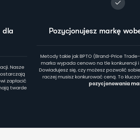
 dla
Pozycjonujesz markę wobe
Metody takie jak BPTO (Brand-Price Trade-
marka wypada cenowo na tle konkurencji i i
cji. Nasze
Dowiadujesz się, czy możesz pozwolić sobie
ostarczają
raczej musisz konkurować ceną. To kluczo
owi zapłacić
pozycjonowania mar
 mają twarde