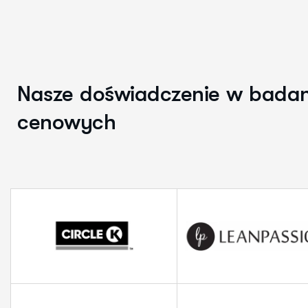
N
a
s
z
e
d
o
ś
w
i
a
d
c
z
e
n
i
e
w
b
a
d
a
c
e
n
o
w
y
c
h