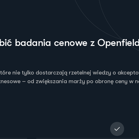
b
i
ć
b
a
d
a
n
i
a
c
e
n
o
w
e
z
O
p
e
n
f
i
e
l
e nie tylko dostarczają rzetelnej wiedzy o akcept
biznesowe – od zwiększania marży po obronę ceny w n