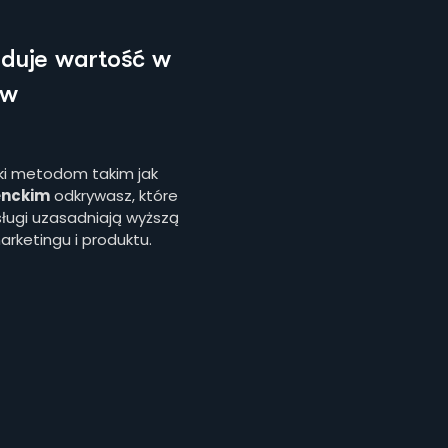
duje wartość w
ów
ęki metodom takim jak
nckim
odkrywasz, które
ługi uzasadniają wyższą
rketingu i produktu.