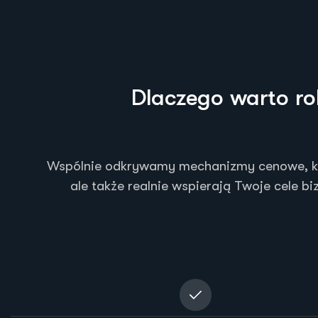
D
l
a
c
z
e
g
o
w
a
r
t
o
r
o
Wspólnie odkrywamy mechanizmy cenowe, któr
ale także realnie wspierają Twoje cele 