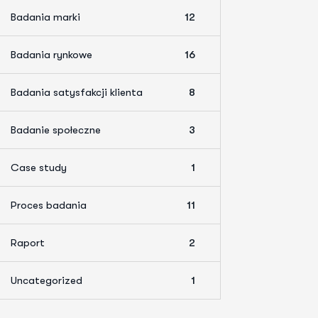
Badania marki
12
Badania rynkowe
16
Badania satysfakcji klienta
8
Badanie społeczne
3
Case study
1
Proces badania
11
Raport
2
Uncategorized
1