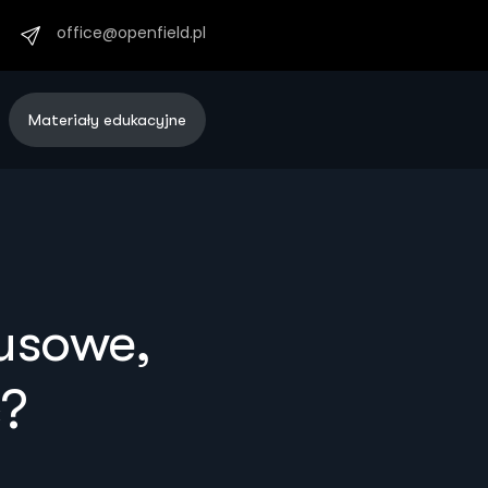
office@openfield.pl
Materiały edukacyjne
usowe,
ć?