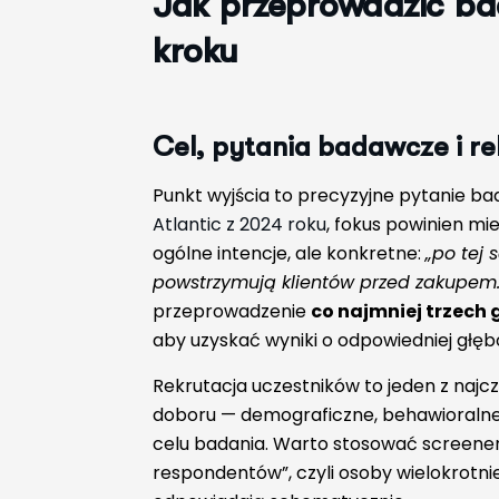
Jak przeprowadzić ba
kroku
Cel, pytania badawcze i re
Punkt wyjścia to precyzyjne pytanie b
Atlantic z 2024 roku
, fokus powinien mi
ogólne intencje, ale konkretne:
„po tej 
powstrzymują klientów przed zakupem.
przeprowadzenie
co najmniej trzech
aby uzyskać wyniki o odpowiedniej głęb
Rekrutacja uczestników to jeden z najc
doboru — demograficzne, behawioralne
celu badania. Warto stosować screener
respondentów”, czyli osoby wielokrotni