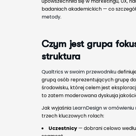
upowszechniła się w marketingu, UX, na
badaniach akademickich — co szczegół
metody
.
Czym jest grupa fokus
struktura
Qualtrics w swoim przewodniku
definiu
grupą osób reprezentujących grupę 
środowisku, której celem jest eksplora
to zatem moderowana dyskusja jakoś
Jak wyjaśnia
LearnDesign w omówieniu
trzech kluczowych rolach:
Uczestnicy
— dobrani celowo wedłu