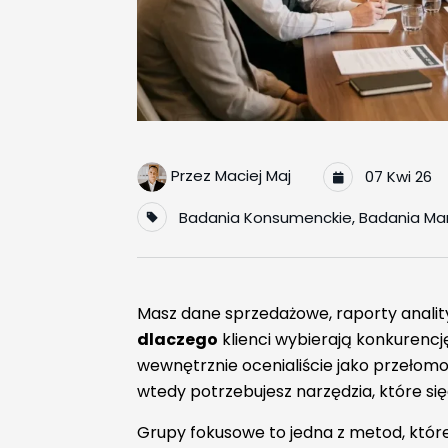
Przez
Maciej Maj
07 Kwi 26
Badania Konsumenckie
,
Badania Ma
Masz dane sprzedażowe, raporty analityc
dlaczego
klienci wybierają konkurencj
wewnętrznie ocenialiście jako przełomow
wtedy potrzebujesz narzędzia, które się
Grupy fokusowe to jedna z metod, któr