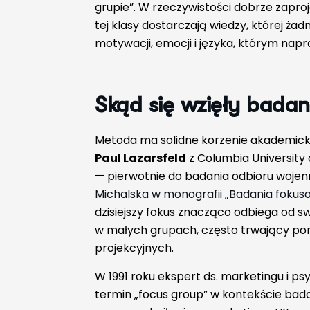
grupie”. W rzeczywistości dobrze zapr
tej klasy dostarczają wiedzy, której ża
motywacji, emocji i języka, którym nap
Skąd się wzięły bada
Metoda ma solidne korzenie akademicki
Paul Lazarsfeld
z Columbia University
— pierwotnie do badania odbioru wojenn
Michalska w monografii „Badania fokus
dzisiejszy fokus znacząco odbiega od
w małych grupach, często trwający pon
projekcyjnych.
W 1991 roku ekspert ds. marketingu i ps
termin „focus group” w kontekście ba