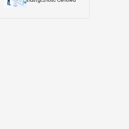
Elastyczność Cenowa
Popytu W Badaniach
Marketingowych