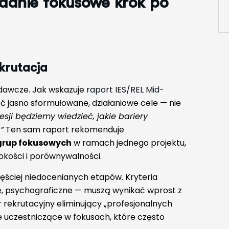
danie fokusowe krok po
krutacja
adawcze. Jak wskazuje
raport IES/REL Mid-
eć jasno sformułowane, działaniowe cele — nie
sesji będziemy wiedzieć, jakie bariery
”
Ten sam raport rekomenduje
 grup fokusowych
w ramach jednego projektu,
okości i porównywalności.
zęściej niedocenianych etapów. Kryteria
, psychograficzne — muszą wynikać wprost z
 rekrutacyjny eliminujący „profesjonalnych
e uczestniczące w fokusach, które często