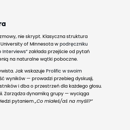
ra
ozmowy, nie skrypt. Klasyczna struktura
 University of Minnesota w
podręczniku
 Interviews”
zakłada przejście od pytań
enią na naturalne wątki poboczne.
ywista. Jak wskazuje
Prolific w swoim
ość wyników — prowadzi przebieg dyskusji,
stników i dba o przestrzeń dla każdego głosu.
inii. Zarządza dynamiką grupy — wyciąga
wiedzi pytaniem
„Co miałeś/aś na myśli?”