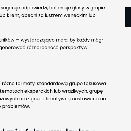
 sugeruje odpowiedzi, balansuje głosy w grupie
b klient, obecni za lustrem weneckim lub
tników — wystarczająco mała, by każdy mógł
wygenerować różnorodność perspektyw.
się różne formaty: standardową grupę fokusową
 tematach eksperckich lub wrażliwych, grupę
anżowych oraz grupę kreatywną nastawioną na
e problemów.