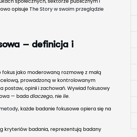
ukach społecznych, sektorze publicznym i
owo opisuje
The Story w swoim przeglądzie
owa – definicja i
je fokus jako moderowaną rozmowę z małą
docelową, prowadzoną w kontrolowanym
cja postaw, opinii i zachowań. Wywiad fokusowy
ciowa — bada
dlaczego
, nie
ile
.
 metody
, każde badanie fokusowe opiera się na
g kryteriów badania, reprezentują badany