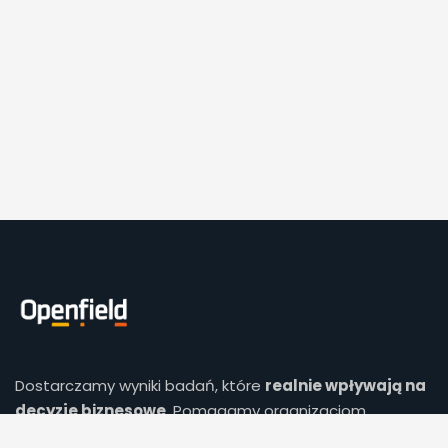
Dostarczamy wyniki badań, które
realnie wpływają na
decyzje biznesowe
. Pomagamy organizacjom
minimalizować ryzyko i precyzyjnie identyfikować