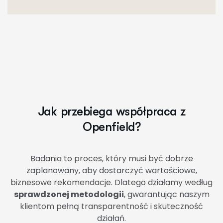
J
a
k
p
r
z
e
b
i
e
g
a
w
s
p
ó
ł
p
r
a
c
a
z
O
p
e
n
f
i
e
l
d
?
Badania to proces, który musi być dobrze
zaplanowany, aby dostarczyć wartościowe,
biznesowe rekomendacje. Dlatego działamy według
sprawdzonej metodologii
, gwarantując naszym
klientom pełną transparentność i skuteczność
działań.