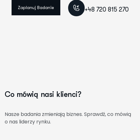
Zaplanuj Badanie
+48 720 815 270
C
o
m
ó
w
i
ą
n
a
s
i
k
l
i
e
n
c
i
?
Nasze badania zmieniają biznes. Sprawdź, co mówią
o nas liderzy rynku.