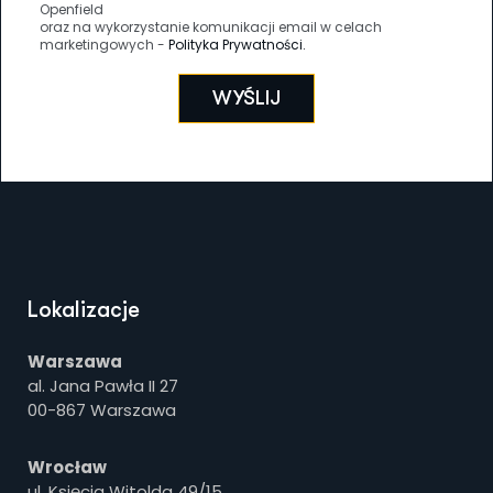
Openfield
oraz na wykorzystanie komunikacji email w celach
marketingowych -
Polityka Prywatności.
WYŚLIJ
Lokalizacje
Warszawa
al. Jana Pawła II 27
00-867 Warszawa
Wrocław
ul. Księcia Witolda 49/15