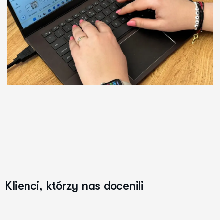
K
l
i
e
n
c
i
,
k
t
ó
r
z
y
n
a
s
d
o
c
e
n
i
l
i