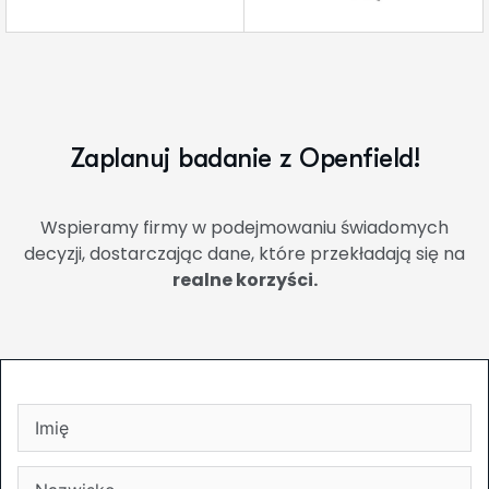
Z
a
p
l
a
n
u
j
b
a
d
a
n
i
e
z
O
p
e
n
f
i
e
l
d
!
Wspieramy firmy w podejmowaniu świadomych
decyzji, dostarczając dane, które przekładają się na
realne korzyści.